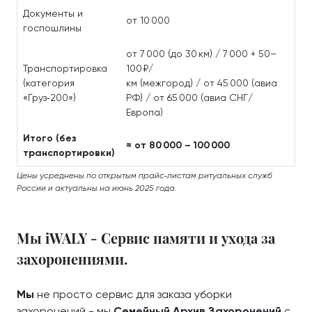
Документы и
от 10 000
госпошлины
от 7 000 (до 30 км) / 7 000 + 50–
Транспортировка
100 ₽/
(категория
км (межгород) / от 45 000 (авиа
«Груз‑200»)
РФ) / от 65 000 (авиа СНГ/
Европа)
Итого (без
≈ от 80 000 – 100 000
транспортировки)
Цены усреднены по открытым прайс‑листам ритуальных служб
России и актуальны на июнь 2025 года.
Мы iWALY - Сервис памяти и ухода за
захоронениями.
Мы
не просто сервис для заказа уборки
захоронений - мы
Семейный Архив Захоронений
с