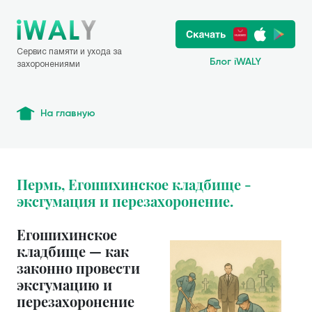
Сервис памяти и ухода за
Блог iWALY
захоронениями
На главную
Пермь, Егошихинское кладбище -
эксгумация и перезахоронение.
Егошихинское
кладбище — как
законно провести
эксгумацию и
перезахоронение