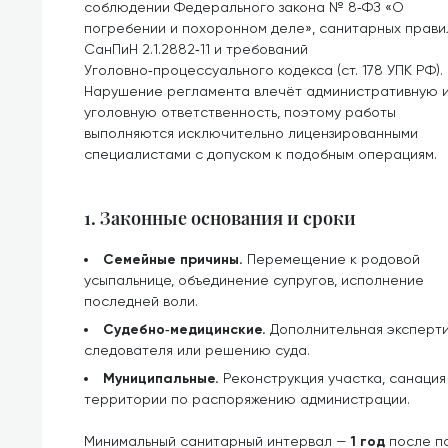
соблюдении Федерального закона № 8‑ФЗ «О
погребении и похоронном деле», санитарных прави
СанПиН 2.1.2882‑11 и требований
Уголовно‑процессуального кодекса (ст. 178 УПК РФ).
Нарушение регламента влечёт административную 
уголовную ответственность, поэтому работы
выполняются исключительно лицензированными
специалистами с допуском к подобным операциям.
1. Законные основания и сроки
Семейные причины.
Перемещение к родовой
усыпальнице, объединение супругов, исполнение
последней воли.
Судебно‑медицинские.
Дополнительная эксперти
следователя или решению суда.
Муниципальные.
Реконструкция участка, санаци
территории по распоряжению администрации.
Минимальный санитарный интервал —
1 год
после по