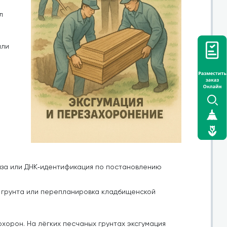
л
или
за или ДНК‑идентификация по постановлению
я грунта или перепланировка кладбищенской
хорон. На лёгких песчаных грунтах эксгумация