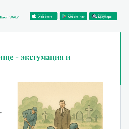
Блог iWALY
ище - эксгумация и
ра