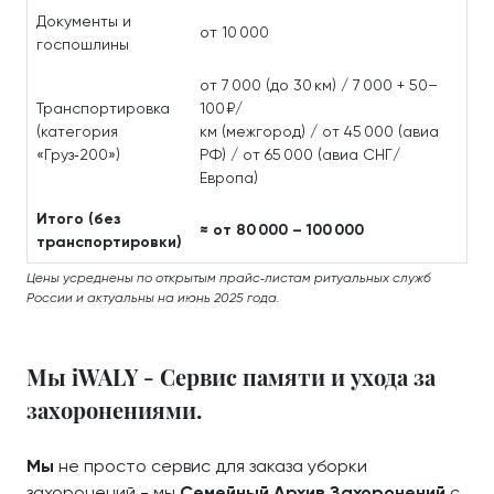
Документы и
от 10 000
госпошлины
от 7 000 (до 30 км) / 7 000 + 50–
Транспортировка
100 ₽/
(категория
км (межгород) / от 45 000 (авиа
«Груз‑200»)
РФ) / от 65 000 (авиа СНГ/
Европа)
Итого (без
≈ от 80 000 – 100 000
транспортировки)
Цены усреднены по открытым прайс‑листам ритуальных служб
России и актуальны на июнь 2025 года.
Мы iWALY - Сервис памяти и ухода за
захоронениями.
Мы
не просто сервис для заказа уборки
захоронений - мы
Семейный Архив Захоронений
с