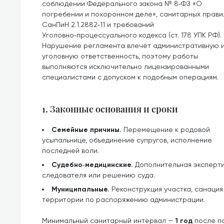
соблюдении Федерального закона № 8‑ФЗ «О
погребении и похоронном деле», санитарных прави
СанПиН 2.1.2882‑11 и требований
Уголовно‑процессуального кодекса (ст. 178 УПК РФ).
Нарушение регламента влечёт административную 
уголовную ответственность, поэтому работы
выполняются исключительно лицензированными
специалистами с допуском к подобным операциям.
1. Законные основания и сроки
Семейные причины.
Перемещение к родовой
усыпальнице, объединение супругов, исполнение
последней воли.
Судебно‑медицинские.
Дополнительная эксперти
следователя или решению суда.
Муниципальные.
Реконструкция участка, санаци
территории по распоряжению администрации.
Минимальный санитарный интервал —
1 год
после по