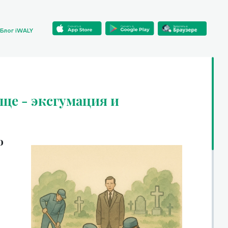
Блог iWALY
ще - эксгумация и
о