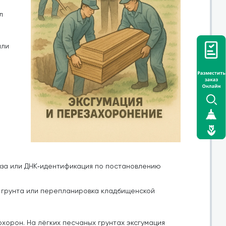
л
или
за или ДНК‑идентификация по постановлению
я грунта или перепланировка кладбищенской
хорон. На лёгких песчаных грунтах эксгумация