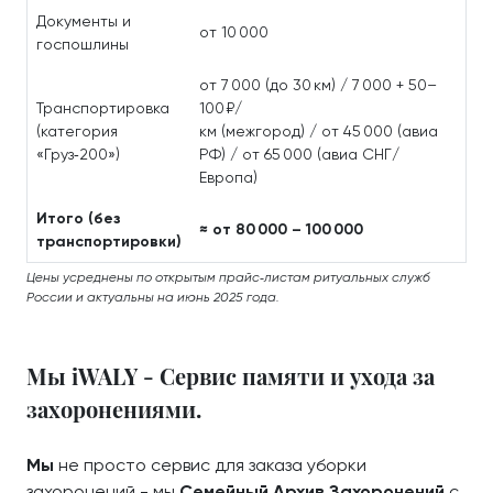
Документы и
от 10 000
госпошлины
от 7 000 (до 30 км) / 7 000 + 50–
Транспортировка
100 ₽/
(категория
км (межгород) / от 45 000 (авиа
«Груз‑200»)
РФ) / от 65 000 (авиа СНГ/
Европа)
Итого (без
≈ от 80 000 – 100 000
транспортировки)
Цены усреднены по открытым прайс‑листам ритуальных служб
России и актуальны на июнь 2025 года.
Мы iWALY - Сервис памяти и ухода за
захоронениями.
Мы
не просто сервис для заказа уборки
захоронений - мы
Семейный Архив Захоронений
с