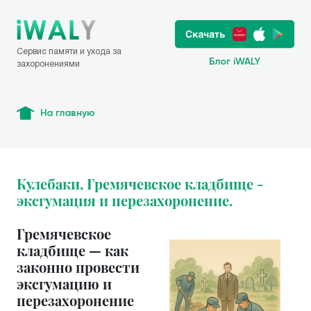
Сервис памяти и ухода за
Блог iWALY
захоронениями
На главную
Кулебаки, Гремячевское кладбище -
эксгумация и перезахоронение.
Гремячевское
кладбище — как
законно провести
эксгумацию и
перезахоронение