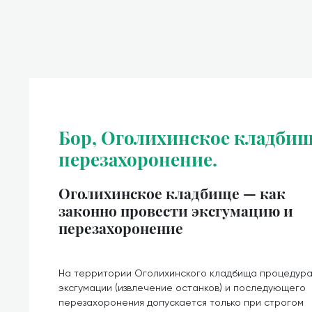
Бор, Оголихинское кладбищ
перезахоронение.
Оголихинское кладбище — как
законно провести эксгумацию и
перезахоронение
На территории Оголихинского кладбища процедур
эксгумации (извлечение останков) и последующего
перезахоронения допускается только при строгом