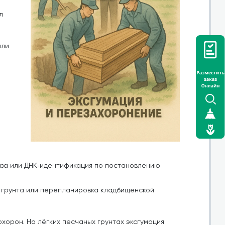
л
или
за или ДНК‑идентификация по постановлению
я грунта или перепланировка кладбищенской
хорон. На лёгких песчаных грунтах эксгумация