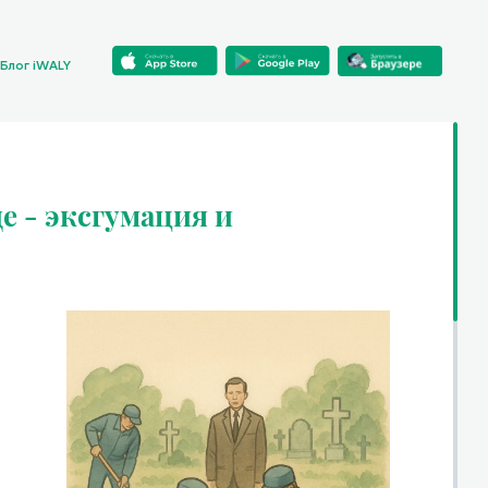
Блог iWALY
е - эксгумация и
а