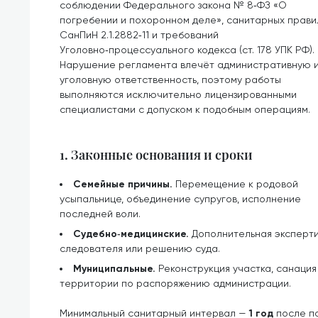
соблюдении Федерального закона № 8‑ФЗ «О
погребении и похоронном деле», санитарных прави
СанПиН 2.1.2882‑11 и требований
Уголовно‑процессуального кодекса (ст. 178 УПК РФ).
Нарушение регламента влечёт административную 
уголовную ответственность, поэтому работы
выполняются исключительно лицензированными
специалистами с допуском к подобным операциям.
1. Законные основания и сроки
Семейные причины.
Перемещение к родовой
усыпальнице, объединение супругов, исполнение
последней воли.
Судебно‑медицинские.
Дополнительная эксперти
следователя или решению суда.
Муниципальные.
Реконструкция участка, санаци
территории по распоряжению администрации.
Минимальный санитарный интервал —
1 год
после по