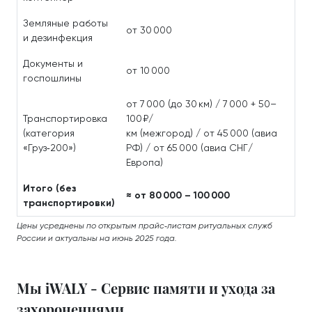
Земляные работы
от 30 000
и дезинфекция
Документы и
от 10 000
госпошлины
от 7 000 (до 30 км) / 7 000 + 50–
Транспортировка
100 ₽/
(категория
км (межгород) / от 45 000 (авиа
«Груз‑200»)
РФ) / от 65 000 (авиа СНГ/
Европа)
Итого (без
≈ от 80 000 – 100 000
транспортировки)
Цены усреднены по открытым прайс‑листам ритуальных служб
России и актуальны на июнь 2025 года.
Мы iWALY - Сервис памяти и ухода за
захоронениями.