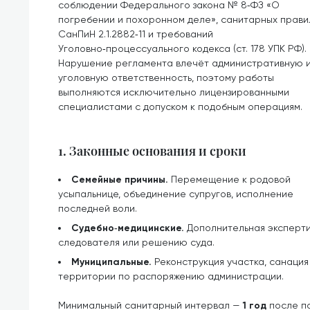
соблюдении Федерального закона № 8‑ФЗ «О
погребении и похоронном деле», санитарных прави
СанПиН 2.1.2882‑11 и требований
Уголовно‑процессуального кодекса (ст. 178 УПК РФ).
Нарушение регламента влечёт административную 
уголовную ответственность, поэтому работы
выполняются исключительно лицензированными
специалистами с допуском к подобным операциям.
1. Законные основания и сроки
Семейные причины.
Перемещение к родовой
усыпальнице, объединение супругов, исполнение
последней воли.
Судебно‑медицинские.
Дополнительная эксперти
следователя или решению суда.
Муниципальные.
Реконструкция участка, санаци
территории по распоряжению администрации.
Минимальный санитарный интервал —
1 год
после по