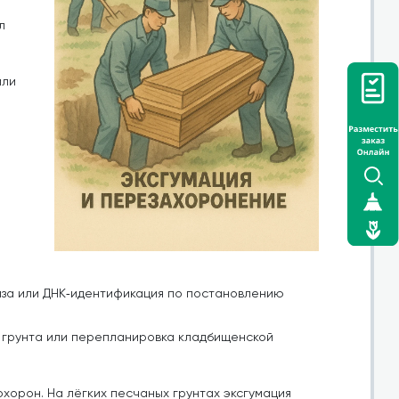
л
или
за или ДНК‑идентификация по постановлению
я грунта или перепланировка кладбищенской
хорон. На лёгких песчаных грунтах эксгумация