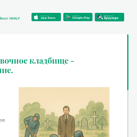
Блог iWALY
вочное кладбище -
ние.
ра