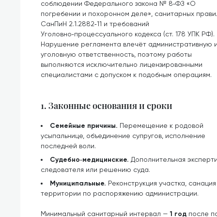
соблюдении Федерального закона № 8‑ФЗ «О
погребении и похоронном деле», санитарных прави
СанПиН 2.1.2882‑11 и требований
Уголовно‑процессуального кодекса (ст. 178 УПК РФ).
Нарушение регламента влечёт административную 
уголовную ответственность, поэтому работы
выполняются исключительно лицензированными
специалистами с допуском к подобным операциям.
1. Законные основания и сроки
Семейные причины.
Перемещение к родовой
усыпальнице, объединение супругов, исполнение
последней воли.
Судебно‑медицинские.
Дополнительная эксперти
следователя или решению суда.
Муниципальные.
Реконструкция участка, санаци
территории по распоряжению администрации.
Минимальный санитарный интервал —
1 год
после по