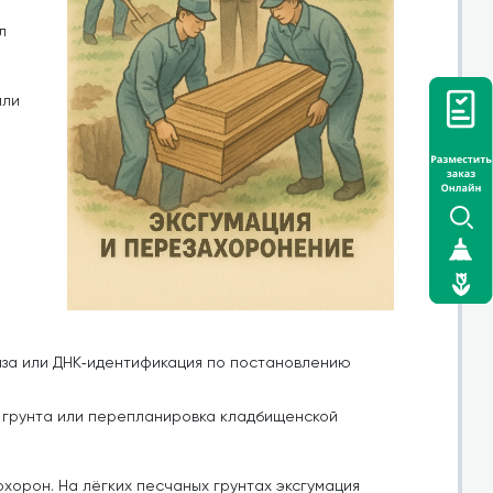
л
или
за или ДНК‑идентификация по постановлению
я грунта или перепланировка кладбищенской
хорон. На лёгких песчаных грунтах эксгумация