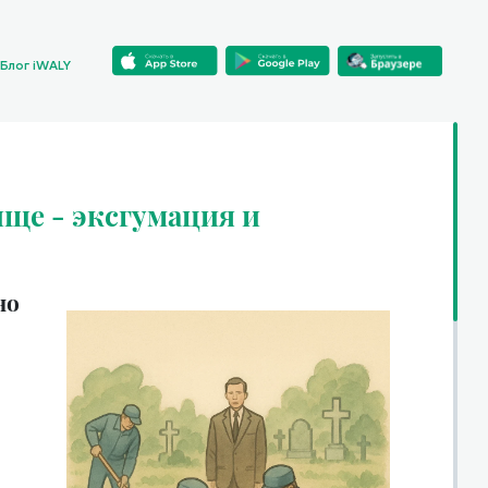
Блог iWALY
ище - эксгумация и
но