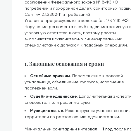
соблюдении Федерального закона № 8‑ФЗ «О
погребении и похоронном деле», санитарных прави
СанПиН 2.1.2882‑11 и требований
Уголовно‑процессуального кодекса (ст. 178 УПК РФ).
Нарушение регламента влечёт административную 
уголовную ответственность, поэтому работы
выполняются исключительно лицензированными
специалистами с допуском к подобным операциям.
1. Законные основания и сроки
Семейные причины.
Перемещение к родовой
усыпальнице, объединение супругов, исполнение
последней воли.
Судебно‑медицинские.
Дополнительная эксперти
следователя или решению суда.
Муниципальные.
Реконструкция участка, санаци
территории по распоряжению администрации.
Минимальный санитарный интервал —
1 год
после по