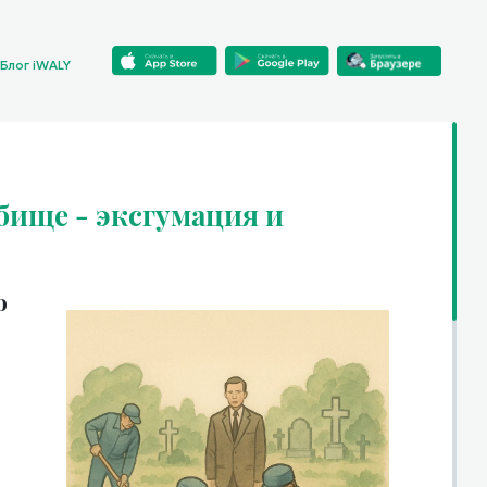
Блог iWALY
бище - эксгумация и
о