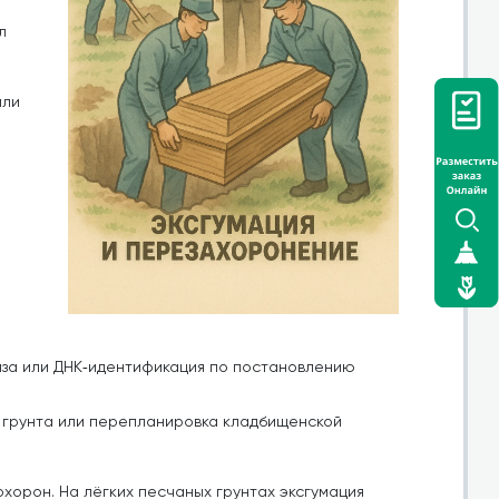
л
или
за или ДНК‑идентификация по постановлению
я грунта или перепланировка кладбищенской
хорон. На лёгких песчаных грунтах эксгумация