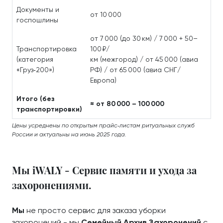
Документы и
от 10 000
госпошлины
от 7 000 (до 30 км) / 7 000 + 50–
Транспортировка
100 ₽/
(категория
км (межгород) / от 45 000 (авиа
«Груз‑200»)
РФ) / от 65 000 (авиа СНГ/
Европа)
Итого (без
≈ от 80 000 – 100 000
транспортировки)
Цены усреднены по открытым прайс‑листам ритуальных служб
России и актуальны на июнь 2025 года.
Мы iWALY - Сервис памяти и ухода за
захоронениями.
Мы
не просто сервис для заказа уборки
захоронений - мы
Семейный Архив Захоронений
с