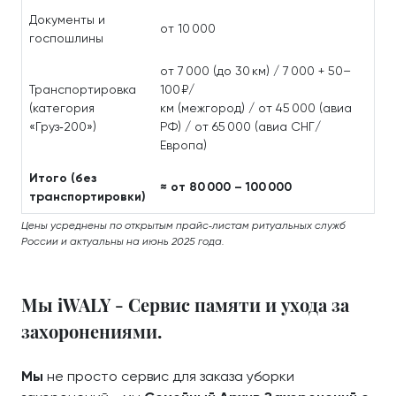
Документы и
от 10 000
госпошлины
от 7 000 (до 30 км) / 7 000 + 50–
Транспортировка
100 ₽/
(категория
км (межгород) / от 45 000 (авиа
«Груз‑200»)
РФ) / от 65 000 (авиа СНГ/
Европа)
Итого (без
≈ от 80 000 – 100 000
транспортировки)
Цены усреднены по открытым прайс‑листам ритуальных служб
России и актуальны на июнь 2025 года.
Мы iWALY - Сервис памяти и ухода за
захоронениями.
Мы
не просто сервис для заказа уборки