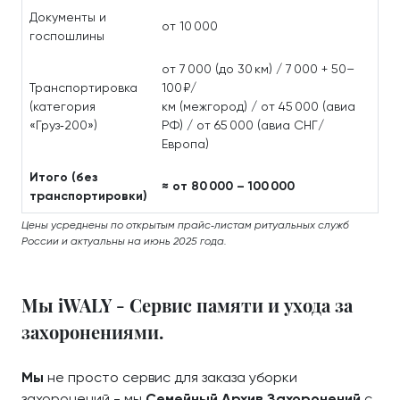
Документы и
от 10 000
госпошлины
от 7 000 (до 30 км) / 7 000 + 50–
Транспортировка
100 ₽/
(категория
км (межгород) / от 45 000 (авиа
«Груз‑200»)
РФ) / от 65 000 (авиа СНГ/
Европа)
Итого (без
≈ от 80 000 – 100 000
транспортировки)
Цены усреднены по открытым прайс‑листам ритуальных служб
России и актуальны на июнь 2025 года.
Мы iWALY - Сервис памяти и ухода за
захоронениями.
Мы
не просто сервис для заказа уборки
захоронений - мы
Семейный Архив Захоронений
с