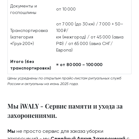
Документы и
от 10 000
госпошлины
от 7 000 (до 30 км) / 7 000 + 50–
Транспортировка
100 ₽/
(категория
км (межгород) / от 45 000 (авиа
«Груз‑200»)
РФ) / от 65 000 (авиа СНГ/
Европа)
Итого (без
≈ от 80 000 – 100 000
транспортировки)
Цены усреднены по открытым прайс‑листам ритуальных служб
России и актуальны на июнь 2025 года.
Мы iWALY - Сервис памяти и ухода за
захоронениями.
Мы
не просто сервис для заказа уборки
захоронений - мы
Семейный Архив Захоронений
с