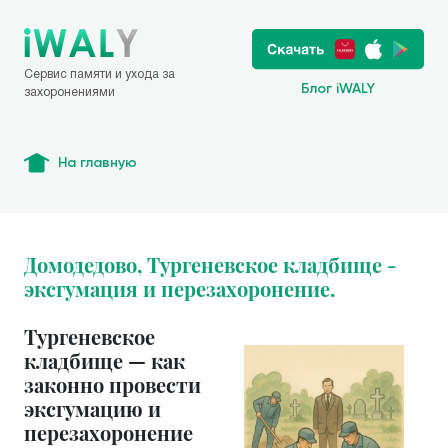
Сервис памяти и ухода за
Блог iWALY
захоронениями
На главную
Домодедово, Тургеневское кладбище -
эксгумация и перезахоронение.
Тургеневское
кладбище — как
законно провести
эксгумацию и
перезахоронение