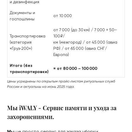
и дезинфекция
Документы и
от 10 000
госпошлины
от 7 000 (до 30 км) / 7 000 + 50–
Транспортировка
100 ₽/
(категория
км (межгород) / от 45 000 (авиа
«Груз‑200»)
РФ) / от 65 000 (авиа СНГ/
Европа)
Итого (без
≈ от 80 000 – 100 000
транспортировки)
Цены усреднены по открытым прайс‑листам ритуальных служб
России и актуальны на июнь 2025 года.
Мы iWALY - Сервис памяти и ухода за
захоронениями.
Мы
не просто сервис для заказа уборки