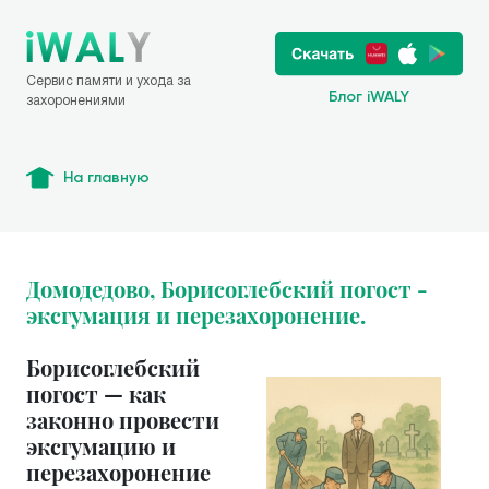
Сервис памяти и ухода за
Блог iWALY
захоронениями
На главную
Домодедово, Борисоглебский погост -
эксгумация и перезахоронение.
Борисоглебский
погост — как
законно провести
эксгумацию и
перезахоронение