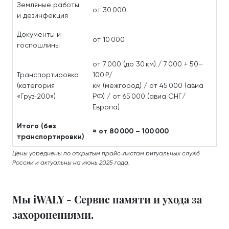
Земляные работы
от 30 000
и дезинфекция
Документы и
от 10 000
госпошлины
от 7 000 (до 30 км) / 7 000 + 50–
Транспортировка
100 ₽/
(категория
км (межгород) / от 45 000 (авиа
«Груз‑200»)
РФ) / от 65 000 (авиа СНГ/
Европа)
Итого (без
≈ от 80 000 – 100 000
транспортировки)
Цены усреднены по открытым прайс‑листам ритуальных служб
России и актуальны на июнь 2025 года.
Мы iWALY - Сервис памяти и ухода за
захоронениями.