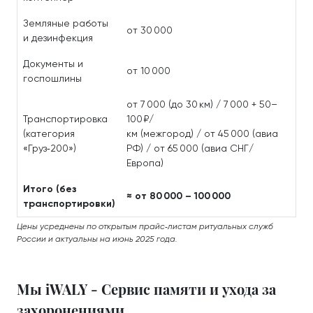
Земляные работы
от 30 000
и дезинфекция
Документы и
от 10 000
госпошлины
от 7 000 (до 30 км) / 7 000 + 50–
Транспортировка
100 ₽/
(категория
км (межгород) / от 45 000 (авиа
«Груз‑200»)
РФ) / от 65 000 (авиа СНГ/
Европа)
Итого (без
≈ от 80 000 – 100 000
транспортировки)
Цены усреднены по открытым прайс‑листам ритуальных служб
России и актуальны на июнь 2025 года.
Мы iWALY - Сервис памяти и ухода за
захоронениями.