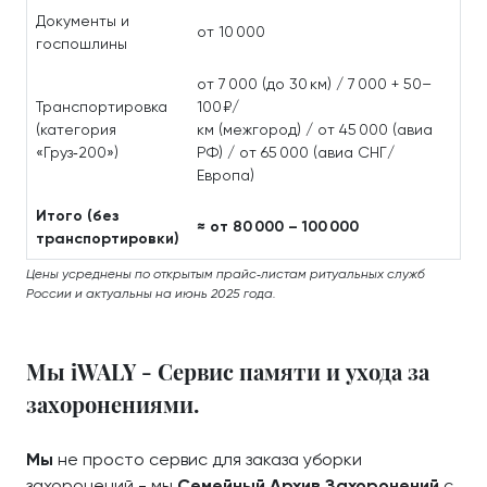
Документы и
от 10 000
госпошлины
от 7 000 (до 30 км) / 7 000 + 50–
Транспортировка
100 ₽/
(категория
км (межгород) / от 45 000 (авиа
«Груз‑200»)
РФ) / от 65 000 (авиа СНГ/
Европа)
Итого (без
≈ от 80 000 – 100 000
транспортировки)
Цены усреднены по открытым прайс‑листам ритуальных служб
России и актуальны на июнь 2025 года.
Мы iWALY - Сервис памяти и ухода за
захоронениями.
Мы
не просто сервис для заказа уборки
захоронений - мы
Семейный Архив Захоронений
с