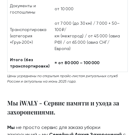
Документы и
от 10 000
госпошлины
от 7 000 (до 30 км) / 7 000 + 50–
Транспортировка
100 ₽/
(категория
км (межгород) / от 45 000 (авиа
«Груз‑200»)
РФ) / от 65 000 (авиа СНГ/
Европа)
Итого (без
≈ от 80 000 – 100 000
транспортировки)
Цены усреднены по открытым прайс‑листам ритуальных служб
России и актуальны на июнь 2025 года.
Мы iWALY - Сервис памяти и ухода за
захоронениями.
Мы
не просто сервис для заказа уборки
захоронений - мы
Семейный Архив Захоронений
с