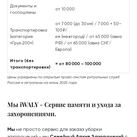
Документы и
от 10 000
госпошлины
от 7 000 (до 30 км) / 7 000 + 50–
Транспортировка
100 ₽/
(категория
км (межгород) / от 45 000 (авиа
«Груз‑200»)
РФ) / от 65 000 (авиа СНГ/
Европа)
Итого (без
≈ от 80 000 – 100 000
транспортировки)
Цены усреднены по открытым прайс‑листам ритуальных служб
России и актуальны на июнь 2025 года.
Мы iWALY - Сервис памяти и ухода за
захоронениями.
Мы
не просто сервис для заказа уборки
захоронений - мы
Семейный Архив Захоронений
с