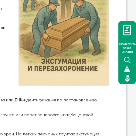
л
или
за или ДНК‑идентификация по постановлению
я грунта или перепланировка кладбищенской
хорон. На лёгких песчаных грунтах эксгумация