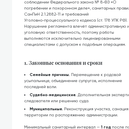
соблюдении Федерального закона № 8‑ФЗ «О
погребении и похоронном деле», санитарных прави
СанПиН 2.1.2882‑11 и требований
Уголовно‑процессуального кодекса (ст. 178 УПК РФ).
Нарушение регламента влечёт административную 
уголовную ответственность, поэтому работы
выполняются исключительно лицензированными
специалистами с допуском к подобным операциям.
1. Законные основания и сроки
Семейные причины.
Перемещение к родовой
усыпальнице, объединение супругов, исполнение
последней воли.
Судебно‑медицинские.
Дополнительная эксперти
следователя или решению суда.
Муниципальные.
Реконструкция участка, санаци
территории по распоряжению администрации.
Минимальный санитарный интервал —
1 год
после по