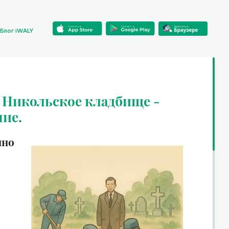
Блог iWALY
 Никольское кладбище -
ние.
нно