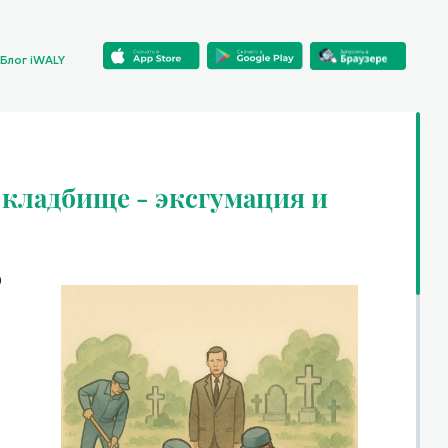
Блог iWALY
 кладбище - эксгумация и
о