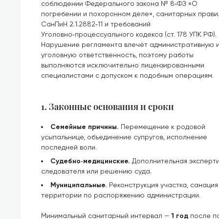
соблюдении Федерального закона № 8‑ФЗ «О
погребении и похоронном деле», санитарных прави
СанПиН 2.1.2882‑11 и требований
Уголовно‑процессуального кодекса (ст. 178 УПК РФ).
Нарушение регламента влечёт административную 
уголовную ответственность, поэтому работы
выполняются исключительно лицензированными
специалистами с допуском к подобным операциям.
1. Законные основания и сроки
Семейные причины.
Перемещение к родовой
усыпальнице, объединение супругов, исполнение
последней воли.
Судебно‑медицинские.
Дополнительная эксперти
следователя или решению суда.
Муниципальные.
Реконструкция участка, санаци
территории по распоряжению администрации.
Минимальный санитарный интервал —
1 год
после по