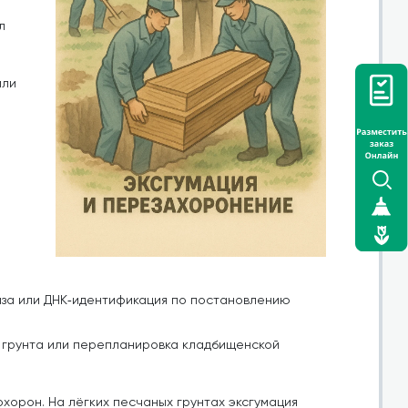
л
или
за или ДНК‑идентификация по постановлению
я грунта или перепланировка кладбищенской
хорон. На лёгких песчаных грунтах эксгумация