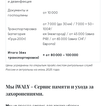
и дезинфекция
Документы и
от 10 000
госпошлины
от 7 000 (до 30 км) / 7 000 + 50–
Транспортировка
100 ₽/
(категория
км (межгород) / от 45 000 (авиа
«Груз‑200»)
РФ) / от 65 000 (авиа СНГ/
Европа)
Итого (без
≈ от 80 000 – 100 000
транспортировки)
Цены усреднены по открытым прайс‑листам ритуальных служб
России и актуальны на июнь 2025 года.
Мы iWALY - Сервис памяти и ухода за
захоронениями.
Мы
не просто сервис для заказа уборки