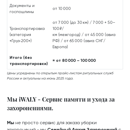
Документы и
от 10 000
госпошлины
от 7 000 (до 30 км) / 7 000 + 50–
Транспортировка
100 ₽/
(категория
км (межгород) / от 45 000 (авиа
«Груз‑200»)
РФ) / от 65 000 (авиа СНГ/
Европа)
Итого (без
≈ от 80 000 – 100 000
транспортировки)
Цены усреднены по открытым прайс‑листам ритуальных служб
России и актуальны на июнь 2025 года.
Мы iWALY - Сервис памяти и ухода за
захоронениями.
Мы
не просто сервис для заказа уборки
захоронений - мы
Семейный Архив Захоронений
с