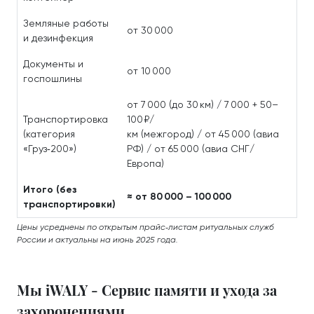
Земляные работы
от 30 000
и дезинфекция
Документы и
от 10 000
госпошлины
от 7 000 (до 30 км) / 7 000 + 50–
Транспортировка
100 ₽/
(категория
км (межгород) / от 45 000 (авиа
«Груз‑200»)
РФ) / от 65 000 (авиа СНГ/
Европа)
Итого (без
≈ от 80 000 – 100 000
транспортировки)
Цены усреднены по открытым прайс‑листам ритуальных служб
России и актуальны на июнь 2025 года.
Мы iWALY - Сервис памяти и ухода за
захоронениями.