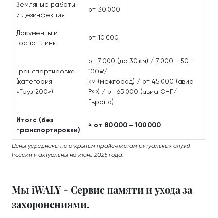
Земляные работы
от 30 000
и дезинфекция
Документы и
от 10 000
госпошлины
от 7 000 (до 30 км) / 7 000 + 50–
Транспортировка
100 ₽/
(категория
км (межгород) / от 45 000 (авиа
«Груз‑200»)
РФ) / от 65 000 (авиа СНГ/
Европа)
Итого (без
≈ от 80 000 – 100 000
транспортировки)
Цены усреднены по открытым прайс‑листам ритуальных служб
России и актуальны на июнь 2025 года.
Мы iWALY - Сервис памяти и ухода за
захоронениями.