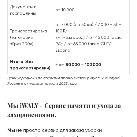
Документы и
от 10 000
госпошлины
от 7 000 (до 30 км) / 7 000 + 50–
Транспортировка
100 ₽/
(категория
км (межгород) / от 45 000 (авиа
«Груз‑200»)
РФ) / от 65 000 (авиа СНГ/
Европа)
Итого (без
≈ от 80 000 – 100 000
транспортировки)
Цены усреднены по открытым прайс‑листам ритуальных служб
России и актуальны на июнь 2025 года.
Мы iWALY - Сервис памяти и ухода за
захоронениями.
Мы
не просто сервис для заказа уборки