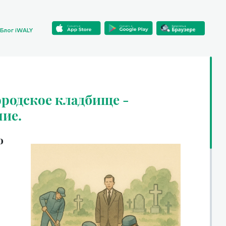
Блог iWALY
ородское кладбище -
ние.
о