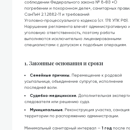
соблюдении Федерального закона № 8‑ФЗ «О
погребении и похоронном деле», санитарных прави
СанПиН 2.1.2882‑11 и требований
Уголовно‑процессуального кодекса (ст. 178 УПК РФ).
Нарушение регламента влечёт административную 
уголовную ответственность, поэтому работы
выполняются исключительно лицензированными
специалистами с допуском к подобным операциям.
1. Законные основания и сроки
Семейные причины.
Перемещение к родовой
усыпальнице, объединение супругов, исполнение
последней воли.
Судебно‑медицинские.
Дополнительная эксперти
следователя или решению суда.
Муниципальные.
Реконструкция участка, санаци
территории по распоряжению администрации.
Минимальный санитарный интервал —
1 год
после по