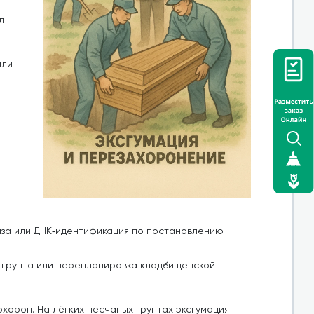
л
или
за или ДНК‑идентификация по постановлению
я грунта или перепланировка кладбищенской
хорон. На лёгких песчаных грунтах эксгумация