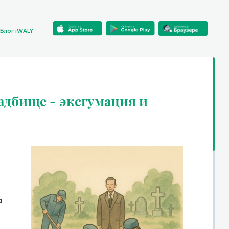
Блог iWALY
дбище - эксгумация и
а