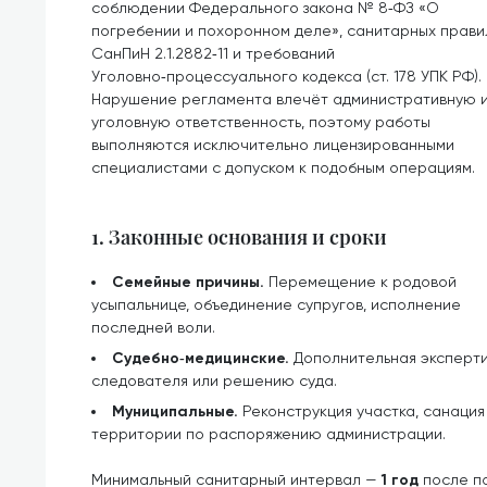
соблюдении Федерального закона № 8‑ФЗ «О
погребении и похоронном деле», санитарных прави
СанПиН 2.1.2882‑11 и требований
Уголовно‑процессуального кодекса (ст. 178 УПК РФ).
Нарушение регламента влечёт административную 
уголовную ответственность, поэтому работы
выполняются исключительно лицензированными
специалистами с допуском к подобным операциям.
1. Законные основания и сроки
Семейные причины.
Перемещение к родовой
усыпальнице, объединение супругов, исполнение
последней воли.
Судебно‑медицинские.
Дополнительная эксперти
следователя или решению суда.
Муниципальные.
Реконструкция участка, санаци
территории по распоряжению администрации.
Минимальный санитарный интервал —
1 год
после по