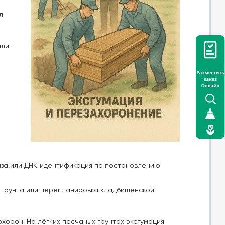
л
или
за или ДНК‑идентификация по постановлению
я грунта или перепланировка кладбищенской
хорон. На лёгких песчаных грунтах эксгумация