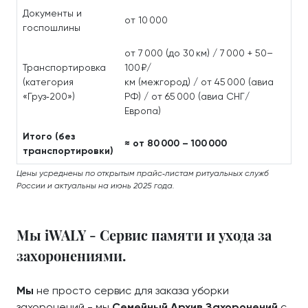
Документы и
от 10 000
госпошлины
от 7 000 (до 30 км) / 7 000 + 50–
Транспортировка
100 ₽/
(категория
км (межгород) / от 45 000 (авиа
«Груз‑200»)
РФ) / от 65 000 (авиа СНГ/
Европа)
Итого (без
≈ от 80 000 – 100 000
транспортировки)
Цены усреднены по открытым прайс‑листам ритуальных служб
России и актуальны на июнь 2025 года.
Мы iWALY - Сервис памяти и ухода за
захоронениями.
Мы
не просто сервис для заказа уборки
захоронений - мы
Семейный Архив Захоронений
с