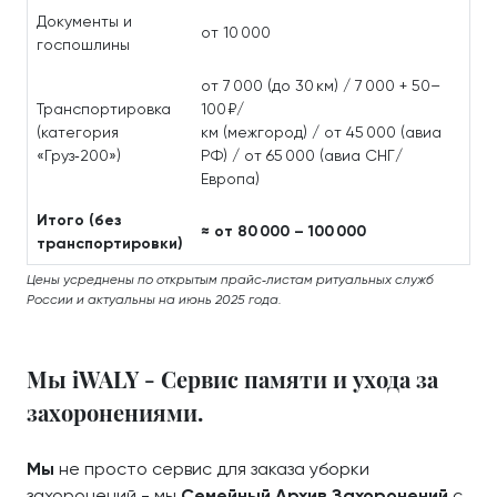
Документы и
от 10 000
госпошлины
от 7 000 (до 30 км) / 7 000 + 50–
Транспортировка
100 ₽/
(категория
км (межгород) / от 45 000 (авиа
«Груз‑200»)
РФ) / от 65 000 (авиа СНГ/
Европа)
Итого (без
≈ от 80 000 – 100 000
транспортировки)
Цены усреднены по открытым прайс‑листам ритуальных служб
России и актуальны на июнь 2025 года.
Мы iWALY - Сервис памяти и ухода за
захоронениями.
Мы
не просто сервис для заказа уборки
захоронений - мы
Семейный Архив Захоронений
с