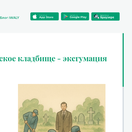
Блог iWALY
кое кладбище - эксгумация