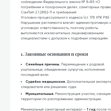
соблюдении Федерального закона № 8‑ФЗ «О
погребении и похоронном деле», санитарных прави
СанПиН 2.1.2882‑11 и требований
Уголовно‑процессуального кодекса (ст. 178 УПК РФ).
Нарушение регламента влечёт административную 
уголовную ответственность, поэтому работы
выполняются исключительно лицензированными
специалистами с допуском к подобным операциям.
1. Законные основания и сроки
Семейные причины.
Перемещение к родовой
усыпальнице, объединение супругов, исполнение
последней воли.
Судебно‑медицинские.
Дополнительная эксперти
следователя или решению суда.
Муниципальные.
Реконструкция участка, санаци
территории по распоряжению администрации.
Минимальный санитарный интервал —
1 год
после по