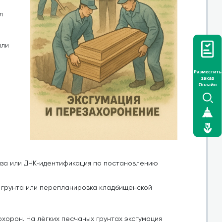
л
или
за или ДНК‑идентификация по постановлению
я грунта или перепланировка кладбищенской
хорон. На лёгких песчаных грунтах эксгумация