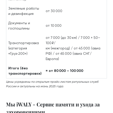
Земляные работы
от 30 000
и дезинфекция
Документы и
от 10 000
госпошлины
от 7 000 (до 30 км) / 7 000 + 50–
Транспортировка
100 ₽/
(категория
км (межгород) / от 45 000 (авиа
«Груз‑200»)
РФ) / от 65 000 (авиа СНГ/
Европа)
Итого (без
≈ от 80 000 – 100 000
транспортировки)
Цены усреднены по открытым прайс‑листам ритуальных служб
России и актуальны на июнь 2025 года.
Мы iWALY - Сервис памяти и ухода за
захоронениями.