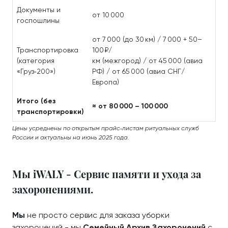
Документы и
от 10 000
госпошлины
от 7 000 (до 30 км) / 7 000 + 50–
Транспортировка
100 ₽/
(категория
км (межгород) / от 45 000 (авиа
«Груз‑200»)
РФ) / от 65 000 (авиа СНГ/
Европа)
Итого (без
≈ от 80 000 – 100 000
транспортировки)
Цены усреднены по открытым прайс‑листам ритуальных служб
России и актуальны на июнь 2025 года.
Мы iWALY - Сервис памяти и ухода за
захоронениями.
Мы
не просто сервис для заказа уборки
захоронений - мы
Семейный Архив Захоронений
с