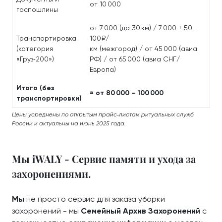
от 10 000
госпошлины
от 7 000 (до 30 км) / 7 000 + 50–
Транспортировка
100 ₽/
(категория
км (межгород) / от 45 000 (авиа
«Груз‑200»)
РФ) / от 65 000 (авиа СНГ/
Европа)
Итого (без
≈ от 80 000 – 100 000
транспортировки)
Цены усреднены по открытым прайс‑листам ритуальных служб
России и актуальны на июнь 2025 года.
Мы iWALY - Сервис памяти и ухода за
захоронениями.
Мы
не просто сервис для заказа уборки
захоронений - мы
Семейный Архив Захоронений
с