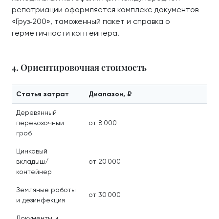
репатриации оформляется комплекс документов
«Груз‑200», таможенный пакет и справка о
герметичности контейнера.
4. Ориентировочная стоимость
Статья затрат
Диапазон, ₽
Деревянный
перевозочный
от 8 000
гроб
Цинковый
вкладыш/
от 20 000
контейнер
Земляные работы
от 30 000
и дезинфекция
Документы и