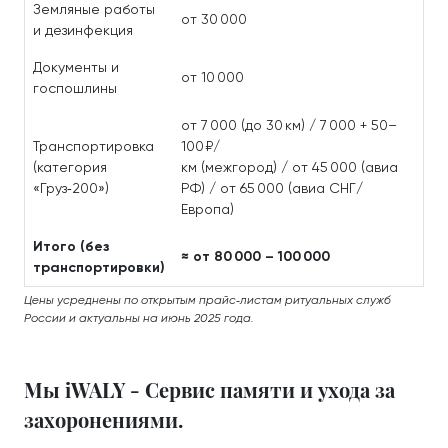
Земляные работы
от 30 000
и дезинфекция
Документы и
от 10 000
госпошлины
от 7 000 (до 30 км) / 7 000 + 50–
Транспортировка
100 ₽/
(категория
км (межгород) / от 45 000 (авиа
«Груз‑200»)
РФ) / от 65 000 (авиа СНГ/
Европа)
Итого (без
≈ от 80 000 – 100 000
транспортировки)
Цены усреднены по открытым прайс‑листам ритуальных служб
России и актуальны на июнь 2025 года.
Мы iWALY - Сервис памяти и ухода за
захоронениями.