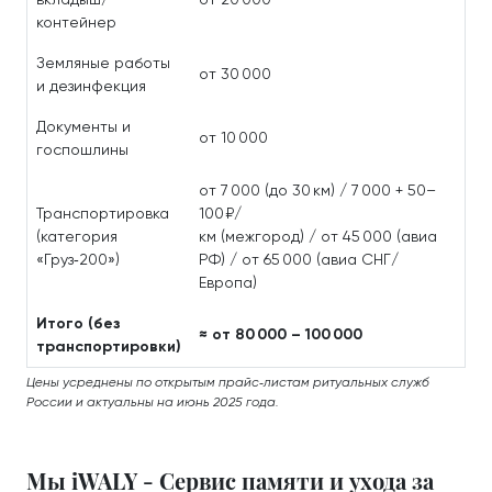
контейнер
Земляные работы
от 30 000
и дезинфекция
Документы и
от 10 000
госпошлины
от 7 000 (до 30 км) / 7 000 + 50–
Транспортировка
100 ₽/
(категория
км (межгород) / от 45 000 (авиа
«Груз‑200»)
РФ) / от 65 000 (авиа СНГ/
Европа)
Итого (без
≈ от 80 000 – 100 000
транспортировки)
Цены усреднены по открытым прайс‑листам ритуальных служб
России и актуальны на июнь 2025 года.
Мы iWALY - Сервис памяти и ухода за