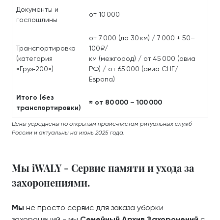
Документы и
от 10 000
госпошлины
от 7 000 (до 30 км) / 7 000 + 50–
Транспортировка
100 ₽/
(категория
км (межгород) / от 45 000 (авиа
«Груз‑200»)
РФ) / от 65 000 (авиа СНГ/
Европа)
Итого (без
≈ от 80 000 – 100 000
транспортировки)
Цены усреднены по открытым прайс‑листам ритуальных служб
России и актуальны на июнь 2025 года.
Мы iWALY - Сервис памяти и ухода за
захоронениями.
Мы
не просто сервис для заказа уборки
захоронений - мы
Семейный Архив Захоронений
с