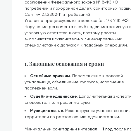
соблюдении Федерального закона № 8‑ФЗ «О
погребении и похоронном деле», санитарных прави
СанПиН 2.1.2882‑11 и требований
Уголовно‑процессуального кодекса (ст. 178 УПК РФ).
Нарушение регламента влечёт административную 
уголовную ответственность, поэтому работы
выполняются исключительно лицензированными
специалистами с допуском к подобным операциям.
1. Законные основания и сроки
Семейные причины.
Перемещение к родовой
усыпальнице, объединение супругов, исполнение
последней воли.
Судебно‑медицинские.
Дополнительная эксперти
следователя или решению суда.
Муниципальные.
Реконструкция участка, санаци
территории по распоряжению администрации.
Минимальный санитарный интервал —
1 год
после по