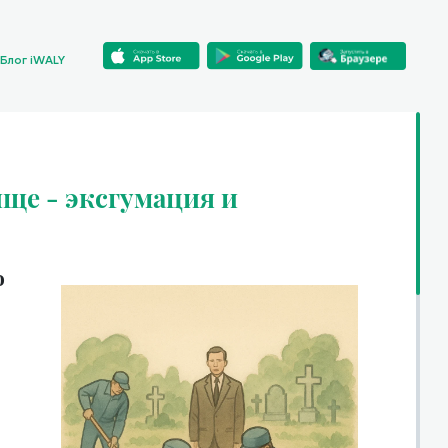
Блог iWALY
ще - эксгумация и
о