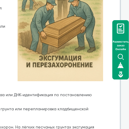
л
или
за или ДНК‑идентификация по постановлению
я грунта или перепланировка кладбищенской
хорон. На лёгких песчаных грунтах эксгумация