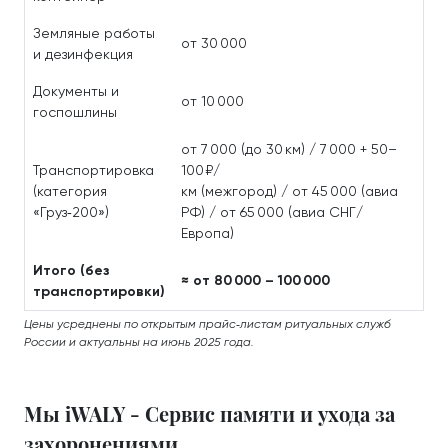
Земляные работы
от 30 000
и дезинфекция
Документы и
от 10 000
госпошлины
от 7 000 (до 30 км) / 7 000 + 50–
Транспортировка
100 ₽/
(категория
км (межгород) / от 45 000 (авиа
«Груз‑200»)
РФ) / от 65 000 (авиа СНГ/
Европа)
Итого (без
≈ от 80 000 – 100 000
транспортировки)
Цены усреднены по открытым прайс‑листам ритуальных служб
России и актуальны на июнь 2025 года.
Мы iWALY - Сервис памяти и ухода за
захоронениями.