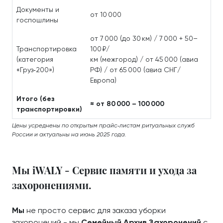
Документы и
от 10 000
госпошлины
от 7 000 (до 30 км) / 7 000 + 50–
Транспортировка
100 ₽/
(категория
км (межгород) / от 45 000 (авиа
«Груз‑200»)
РФ) / от 65 000 (авиа СНГ/
Европа)
Итого (без
≈ от 80 000 – 100 000
транспортировки)
Цены усреднены по открытым прайс‑листам ритуальных служб
России и актуальны на июнь 2025 года.
Мы iWALY - Сервис памяти и ухода за
захоронениями.
Мы
не просто сервис для заказа уборки
захоронений - мы
Семейный Архив Захоронений
с