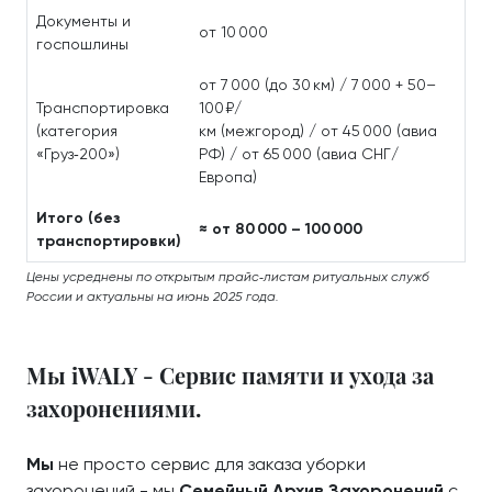
Документы и
от 10 000
госпошлины
от 7 000 (до 30 км) / 7 000 + 50–
Транспортировка
100 ₽/
(категория
км (межгород) / от 45 000 (авиа
«Груз‑200»)
РФ) / от 65 000 (авиа СНГ/
Европа)
Итого (без
≈ от 80 000 – 100 000
транспортировки)
Цены усреднены по открытым прайс‑листам ритуальных служб
России и актуальны на июнь 2025 года.
Мы iWALY - Сервис памяти и ухода за
захоронениями.
Мы
не просто сервис для заказа уборки
захоронений - мы
Семейный Архив Захоронений
с