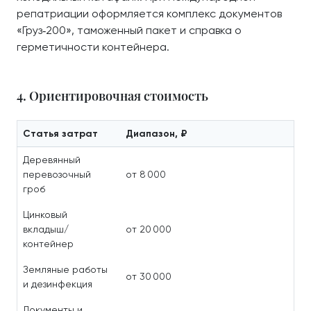
репатриации оформляется комплекс документов
«Груз‑200», таможенный пакет и справка о
герметичности контейнера.
4. Ориентировочная стоимость
Статья затрат
Диапазон, ₽
Деревянный
перевозочный
от 8 000
гроб
Цинковый
вкладыш/
от 20 000
контейнер
Земляные работы
от 30 000
и дезинфекция
Документы и