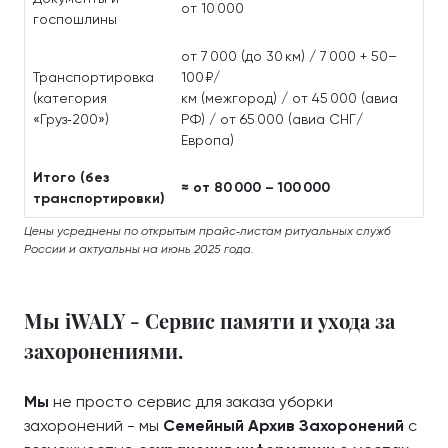
от 10 000
госпошлины
от 7 000 (до 30 км) / 7 000 + 50–
Транспортировка
100 ₽/
(категория
км (межгород) / от 45 000 (авиа
«Груз‑200»)
РФ) / от 65 000 (авиа СНГ/
Европа)
Итого (без
≈ от 80 000 – 100 000
транспортировки)
Цены усреднены по открытым прайс‑листам ритуальных служб
России и актуальны на июнь 2025 года.
Мы iWALY - Сервис памяти и ухода за
захоронениями.
Мы
не просто сервис для заказа уборки
захоронений - мы
Семейный Архив Захоронений
с