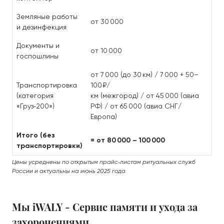
Земляные работы
от 30 000
и дезинфекция
Документы и
от 10 000
госпошлины
от 7 000 (до 30 км) / 7 000 + 50–
Транспортировка
100 ₽/
(категория
км (межгород) / от 45 000 (авиа
«Груз‑200»)
РФ) / от 65 000 (авиа СНГ/
Европа)
Итого (без
≈ от 80 000 – 100 000
транспортировки)
Цены усреднены по открытым прайс‑листам ритуальных служб
России и актуальны на июнь 2025 года.
Мы iWALY - Сервис памяти и ухода за
захоронениями.