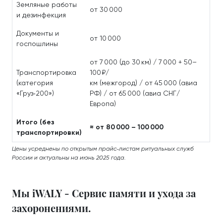
Земляные работы
от 30 000
и дезинфекция
Документы и
от 10 000
госпошлины
от 7 000 (до 30 км) / 7 000 + 50–
Транспортировка
100 ₽/
(категория
км (межгород) / от 45 000 (авиа
«Груз‑200»)
РФ) / от 65 000 (авиа СНГ/
Европа)
Итого (без
≈ от 80 000 – 100 000
транспортировки)
Цены усреднены по открытым прайс‑листам ритуальных служб
России и актуальны на июнь 2025 года.
Мы iWALY - Сервис памяти и ухода за
захоронениями.