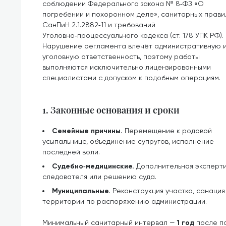
соблюдении Федерального закона № 8‑ФЗ «О
погребении и похоронном деле», санитарных прави
СанПиН 2.1.2882‑11 и требований
Уголовно‑процессуального кодекса (ст. 178 УПК РФ).
Нарушение регламента влечёт административную 
уголовную ответственность, поэтому работы
выполняются исключительно лицензированными
специалистами с допуском к подобным операциям.
1. Законные основания и сроки
Семейные причины.
Перемещение к родовой
усыпальнице, объединение супругов, исполнение
последней воли.
Судебно‑медицинские.
Дополнительная эксперти
следователя или решению суда.
Муниципальные.
Реконструкция участка, санаци
территории по распоряжению администрации.
Минимальный санитарный интервал —
1 год
после по