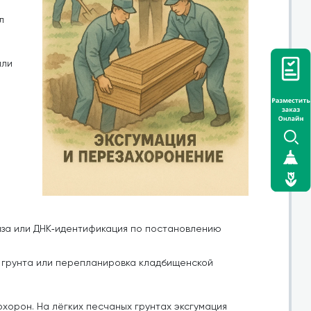
л
или
за или ДНК‑идентификация по постановлению
я грунта или перепланировка кладбищенской
хорон. На лёгких песчаных грунтах эксгумация