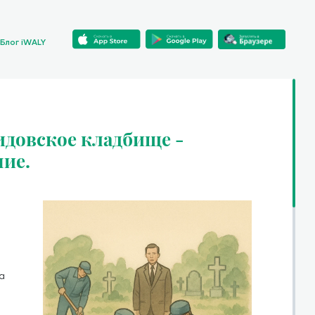
Блог iWALY
довское кладбище -
ние.
а