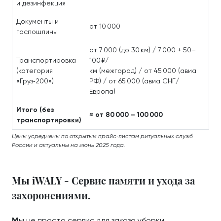
и дезинфекция
Документы и
от 10 000
госпошлины
от 7 000 (до 30 км) / 7 000 + 50–
Транспортировка
100 ₽/
(категория
км (межгород) / от 45 000 (авиа
«Груз‑200»)
РФ) / от 65 000 (авиа СНГ/
Европа)
Итого (без
≈ от 80 000 – 100 000
транспортировки)
Цены усреднены по открытым прайс‑листам ритуальных служб
России и актуальны на июнь 2025 года.
Мы iWALY - Сервис памяти и ухода за
захоронениями.
Мы
не просто сервис для заказа уборки