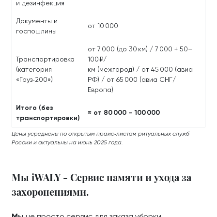
и дезинфекция
Документы и
от 10 000
госпошлины
от 7 000 (до 30 км) / 7 000 + 50–
Транспортировка
100 ₽/
(категория
км (межгород) / от 45 000 (авиа
«Груз‑200»)
РФ) / от 65 000 (авиа СНГ/
Европа)
Итого (без
≈ от 80 000 – 100 000
транспортировки)
Цены усреднены по открытым прайс‑листам ритуальных служб
России и актуальны на июнь 2025 года.
Мы iWALY - Сервис памяти и ухода за
захоронениями.
Мы
не просто сервис для заказа уборки