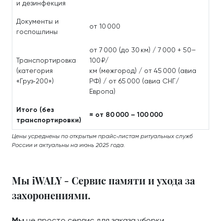
и дезинфекция
Документы и
от 10 000
госпошлины
от 7 000 (до 30 км) / 7 000 + 50–
Транспортировка
100 ₽/
(категория
км (межгород) / от 45 000 (авиа
«Груз‑200»)
РФ) / от 65 000 (авиа СНГ/
Европа)
Итого (без
≈ от 80 000 – 100 000
транспортировки)
Цены усреднены по открытым прайс‑листам ритуальных служб
России и актуальны на июнь 2025 года.
Мы iWALY - Сервис памяти и ухода за
захоронениями.
Мы
не просто сервис для заказа уборки