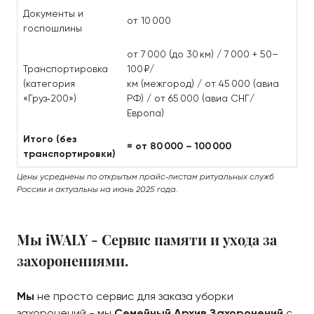
Документы и
от 10 000
госпошлины
от 7 000 (до 30 км) / 7 000 + 50–
Транспортировка
100 ₽/
(категория
км (межгород) / от 45 000 (авиа
«Груз‑200»)
РФ) / от 65 000 (авиа СНГ/
Европа)
Итого (без
≈ от 80 000 – 100 000
транспортировки)
Цены усреднены по открытым прайс‑листам ритуальных служб
России и актуальны на июнь 2025 года.
Мы iWALY - Сервис памяти и ухода за
захоронениями.
Мы
не просто сервис для заказа уборки
захоронений - мы
Семейный Архив Захоронений
с